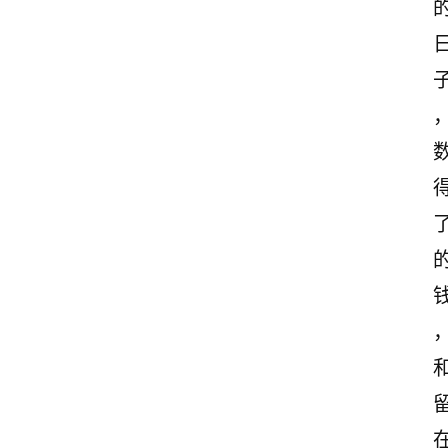
观
后
感
古
诗
文
赏
析