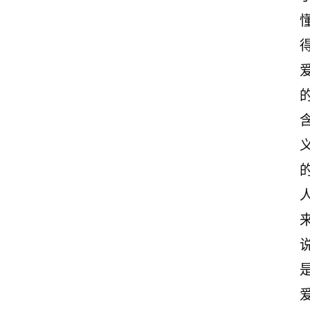
页
情
感
文
案
励
志
文
案
登录
注册
读
后
感
观