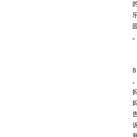
后
感
古
诗
文
赏
析
8