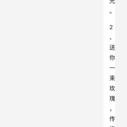
光
。
2
、
送
你
一
束
玫
瑰
，
传