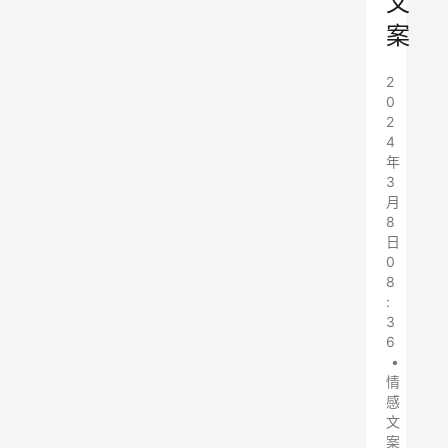
文
案
2
0
2
4
年
3
月
8
日
0
8
:
3
6
•
情
感
文
案