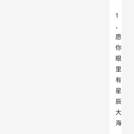
1
、
愿
你
眼
里
有
星
辰
大
海