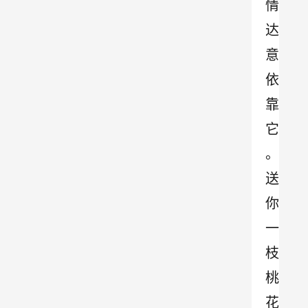
情
达
意
依
靠
它
。
送
你
一
枝
桃
花