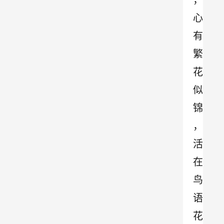
，
心
有
繁
花
似
锦
，
活
在
鸟
语
花