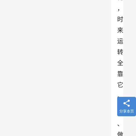
，
时
来
运
转
全
靠
它
。
分享本页
3
、
做