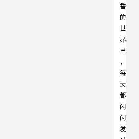
香
的
世
界
里
，
每
天
都
闪
闪
发