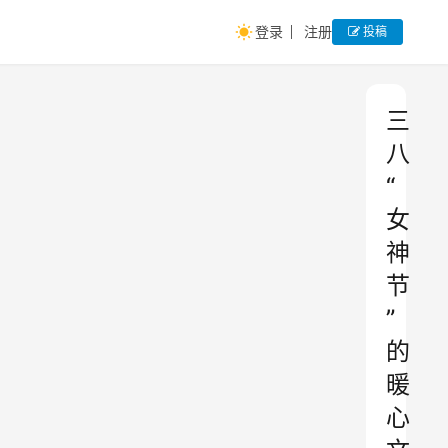
登录
注册
投稿
三
八
“
女
神
节
”
的
暖
心