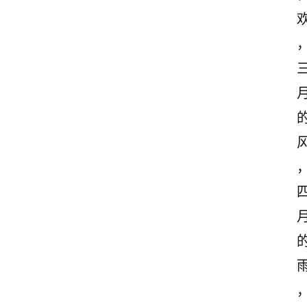
感
文
案
励
志
文
案
登录
注册
读
后
感
观
后
感
古