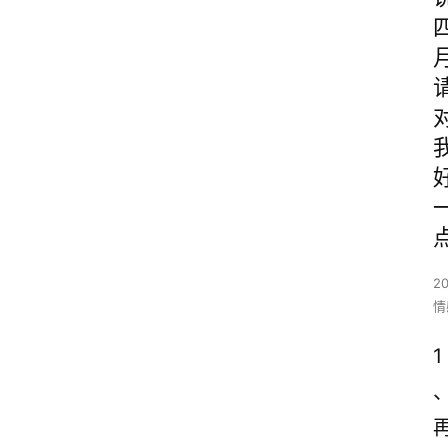
2
情
1