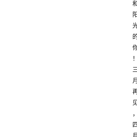
诗
文
赏
析