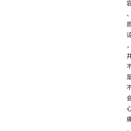
志
文
案
登录
注册
读
后
感
观
后
感
古
诗
文
赏
析