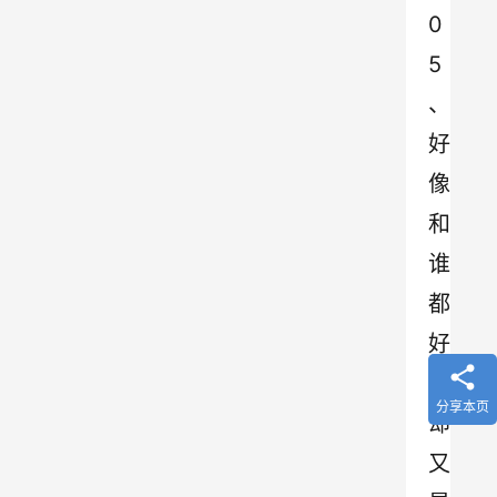
0
5 
、 
好
像
和
谁
都
好
，
分享本页
却
又