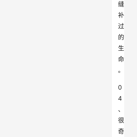
缝
补
过
的
生
命 
。
0
4 
、 
很
奇