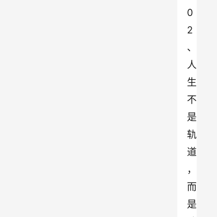
0
2 
、 
人
生
不
是
轨
道
，
而
是