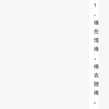
1 
、
缘
在
惜
缘
，
缘
去
随
缘
。