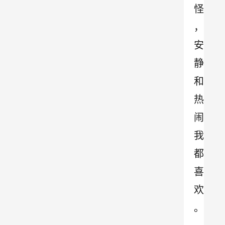
怪
，
安
静
和
热
闹
我
都
喜
欢 
。