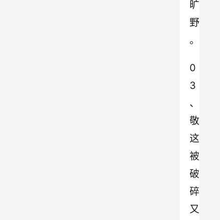
旷
野 
。
0
3 
、 
敬
这
被
破
碎
又