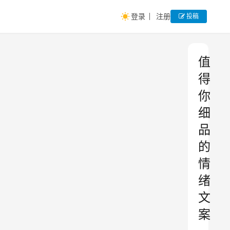
登录
注册
投稿
值
得
你
细
品
的
情
绪
文
案