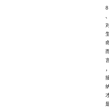
感
8
文
案
励
志
文
案
登录
注册
读
后
感
观
后
感