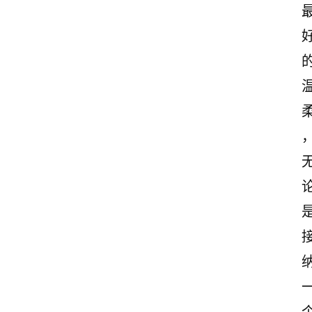
古
诗
文
赏
析