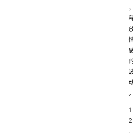
1
2
. 