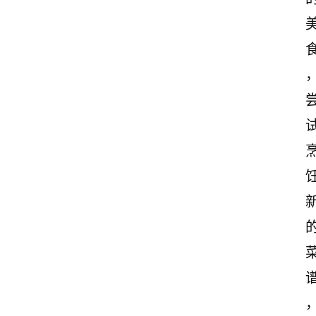
古
诗
文
赏
析