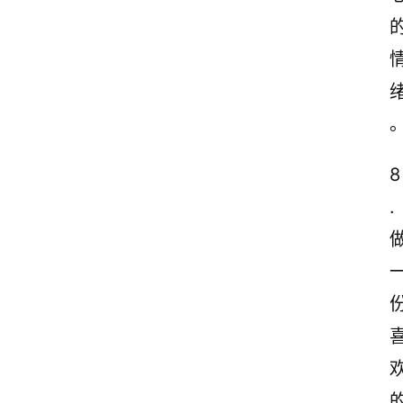
情
感
文
案
励
志
文
8
案
. 
登录
注册
读
后
感
观
后
感