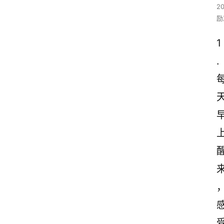
2
励
1
. 