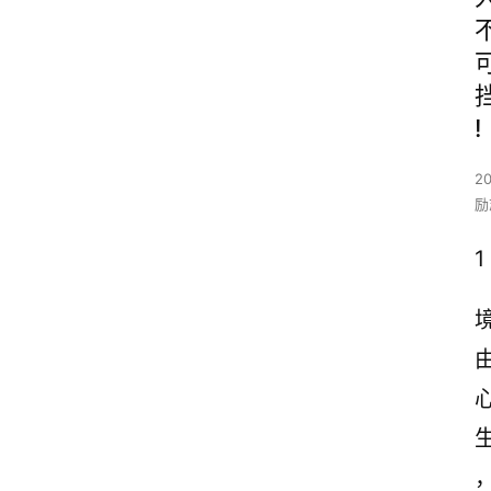
!
2
励
1