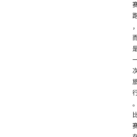
文
案
励
志
文
案
登录
注册
读
后
感
观
后
感
古