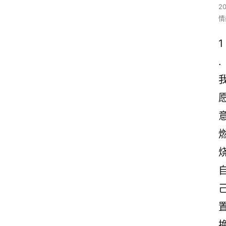
2
情
1
.