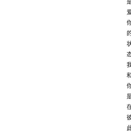
后
感
观
后
感
态
古
诗
文
赏
析