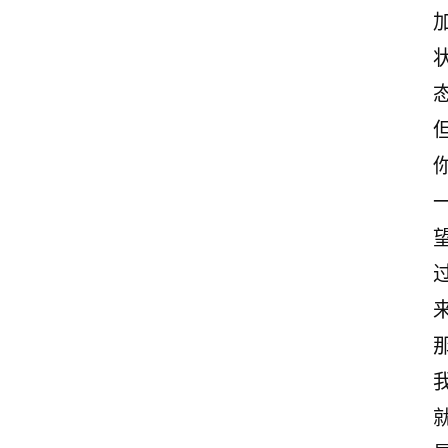
态
首
页
情
感
文
案
励
来
志
文
案
登录
注册
读