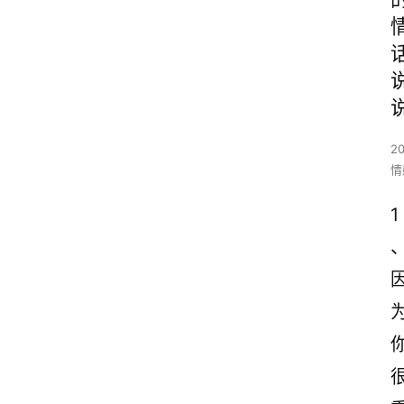
2
情
1