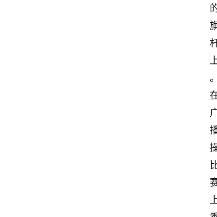
古
诗
文
赏
析