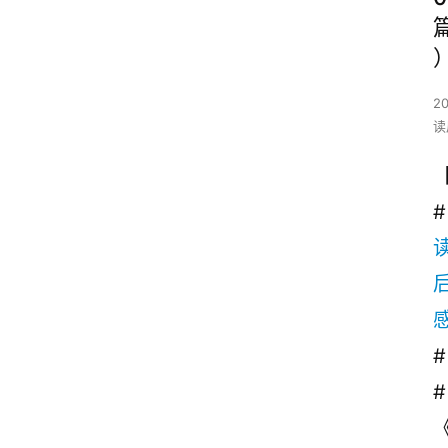
2
读
#
# 
#