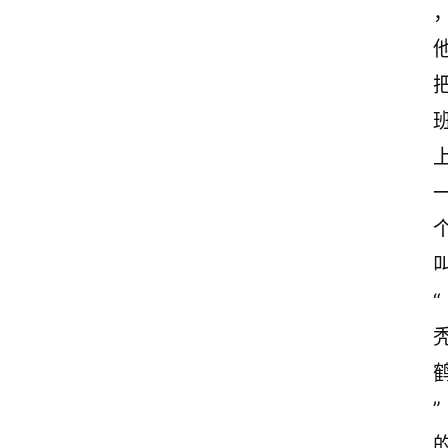
“
首
”
页