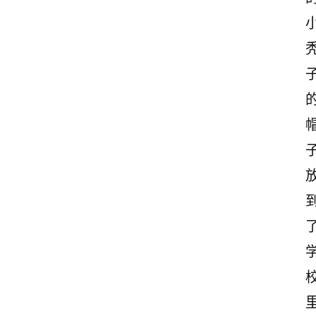
情
感
文
案
励
志
文
案
登录
注册
读
后
感
观
后
感