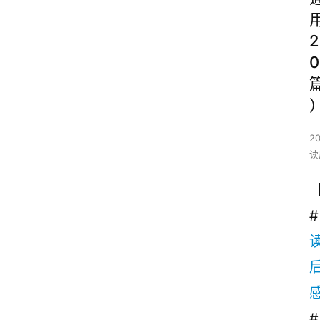
2
0
2
读
#
# 