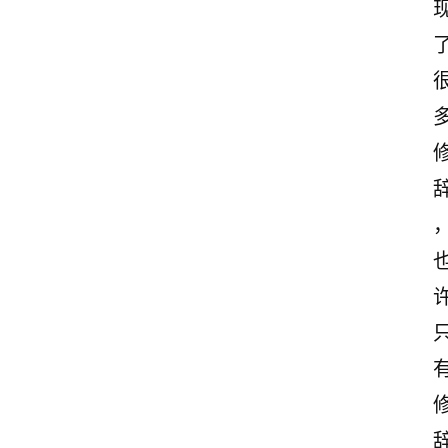
古
诗
文
赏
析