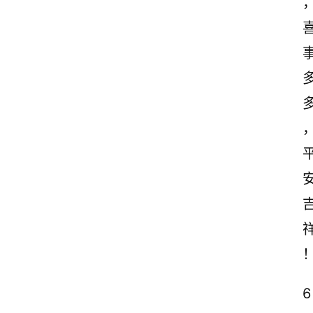
古
诗
文
赏
析
6