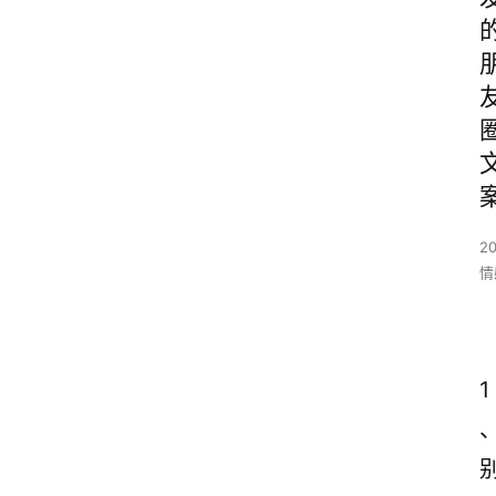
2
情
1