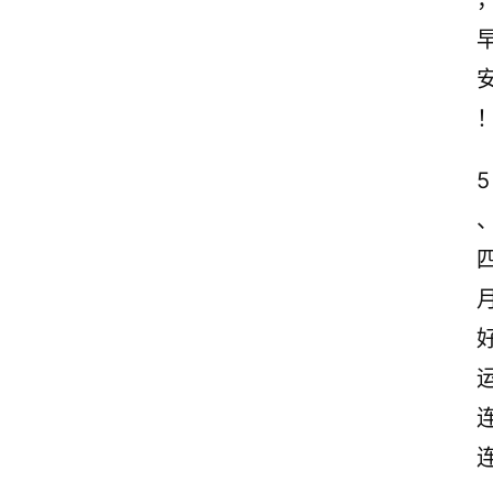
感
文
案
励
志
5
文
案
登录
注册
读
后
感
观
后
感