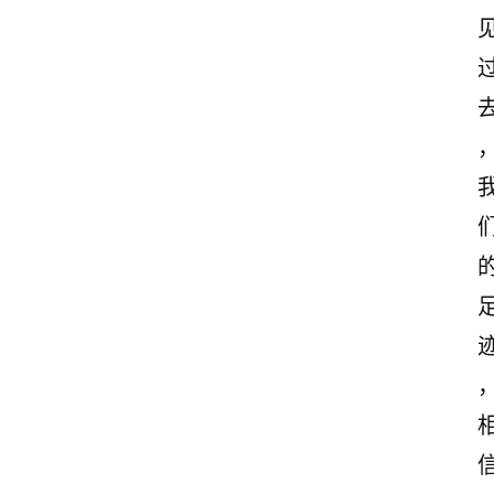
古
诗
文
赏
析