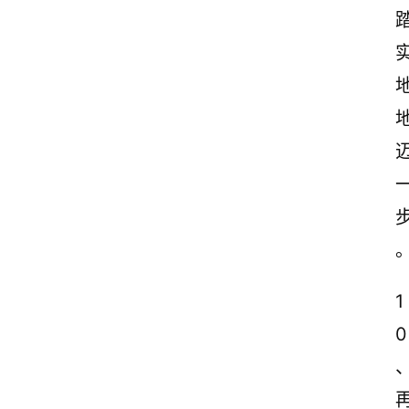
感
文
案
励
志
文
案
登录
注册
读
后
感
1
观
0
后
感