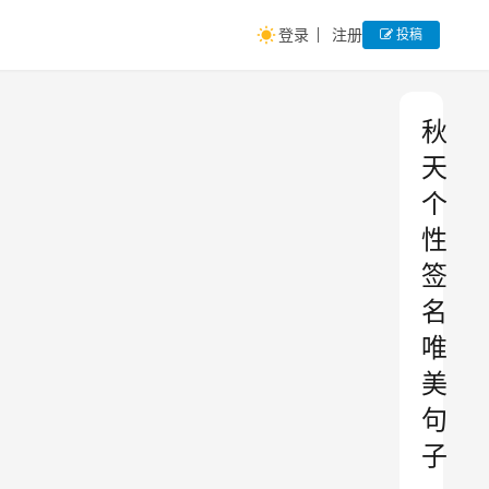
登录
注册
投稿
秋
天
个
性
签
名
唯
美
句
子