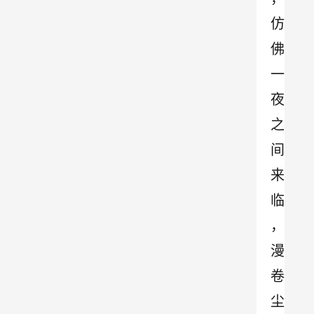
仿
佛
一
夜
之
间
来
临
，
漫
卷
尘