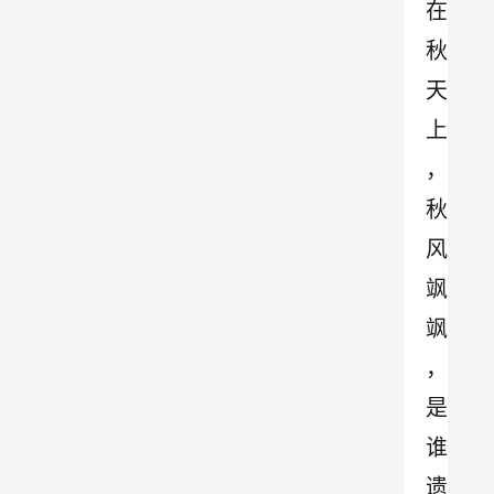
在
秋
天
上
，
秋
风
飒
飒
，
是
谁
遗