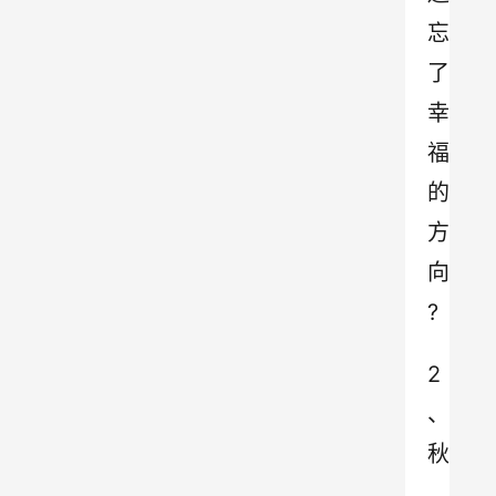
忘
了
幸
福
的
方
向
?
2
、
秋
，