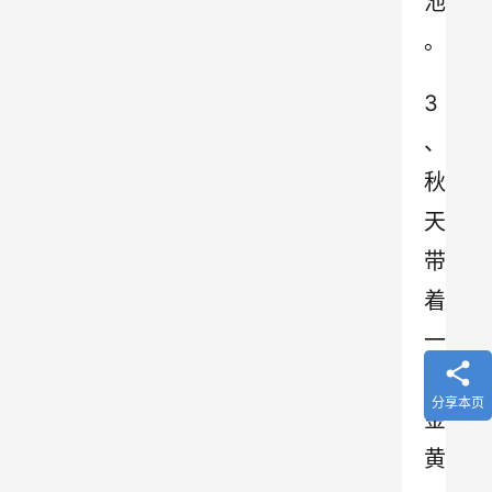
池
。
3
、
秋
天
带
着
一
身
分享本页
金
黄