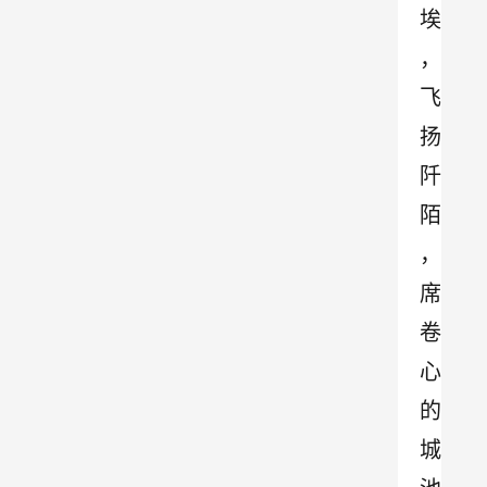
埃
，
飞
扬
阡
陌
，
席
卷
心
的
城