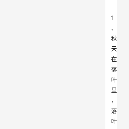
1
、
秋
天
在
落
叶
里
，
落
叶