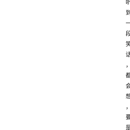
励
志
文
案
登录
注册
读
后
感
观
后
感
古
诗
文
赏