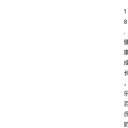
赏
1
析
8
.