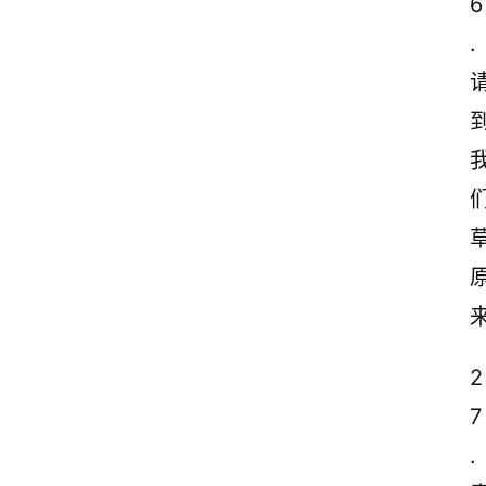
6
.
2
7
.