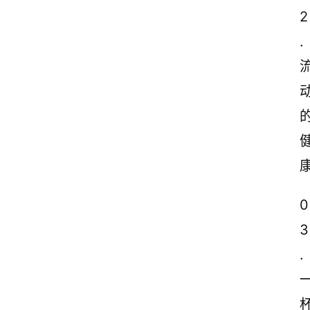
2
.
0
3
.