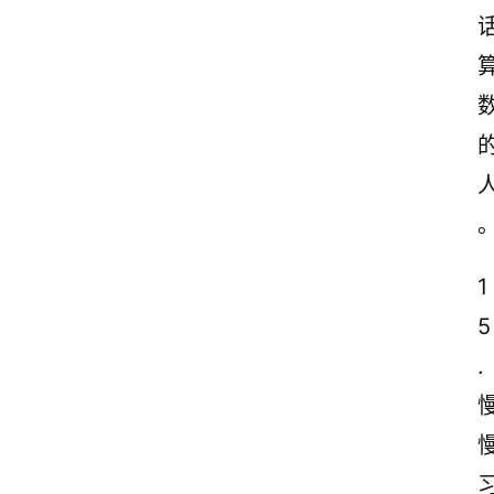
古
诗
文
赏
析
1
5
.