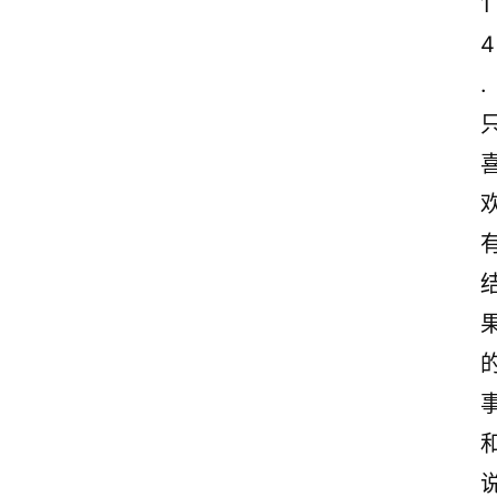
1
情
4
感
.
文
案
励
志
文
案
登录
注册
读
后
感
观
后
感