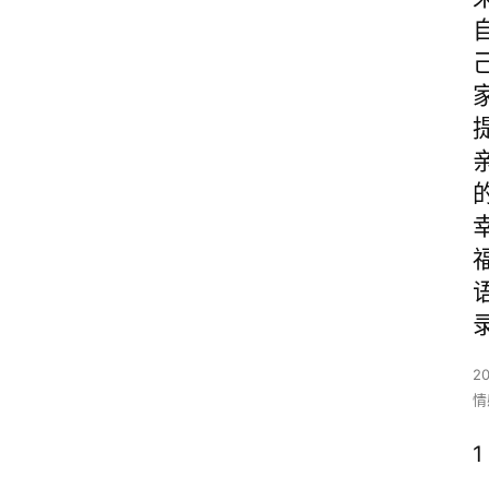
2
情
1