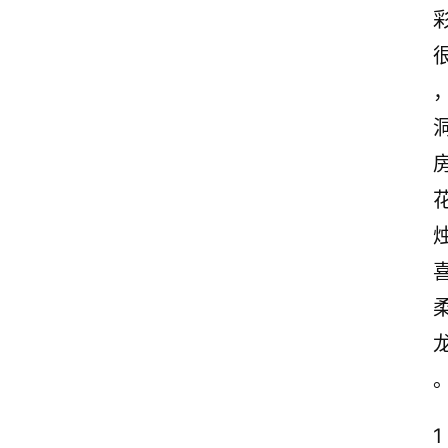
励
志
文
案
登录
注册
读
后
感
观
后
感
古
诗
文
赏
1
析