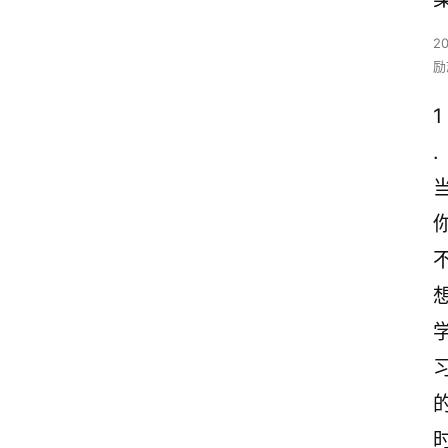
2
励
1
.