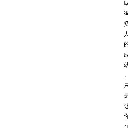
感
古
诗
文
赏
析