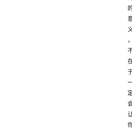
情
感
文
案
励
志
文
案
登录
注册
读
后
感
观
后