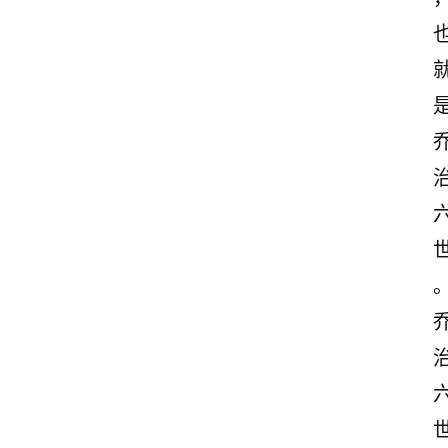
文
案
登录
注册
读
后
感
观
后
感
古
诗
文
赏
析