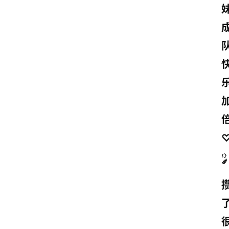
队
♡
༘