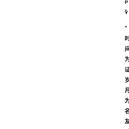
ᴘ
ʏ̆̈
“
证
名