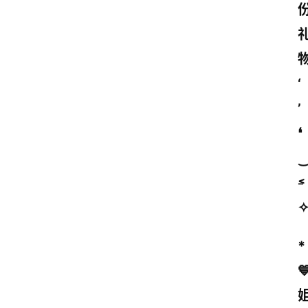
‘
’
❛
˂̵
* 
