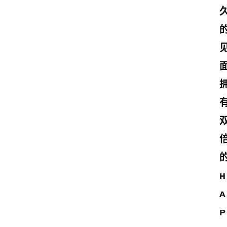
面
ʜ
ᴀ
ᴘ