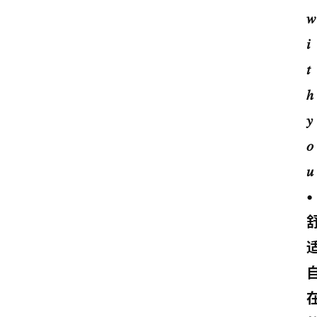
𝑤
𝑖
𝑡
ℎ 
𝑦
𝑜
𝑢 
•