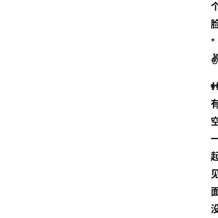
⁺ 

面