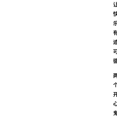
页
情
感
文
案
励
志
文
案
登录
注册
读
后
感
观
后