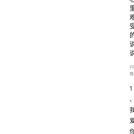
2
情
1