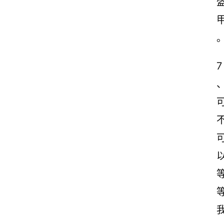
文
案
励
志
7
文
案
登录
注册
读
后
感
观
后
感
古