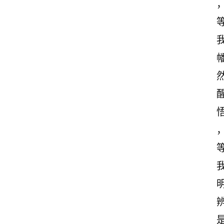
诗
文
赏
析