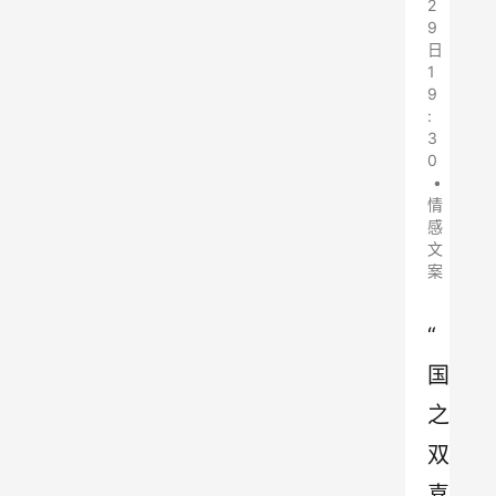
2
9
日
1
9
:
3
0
•
情
感
文
案
“ 
国
之
双
喜