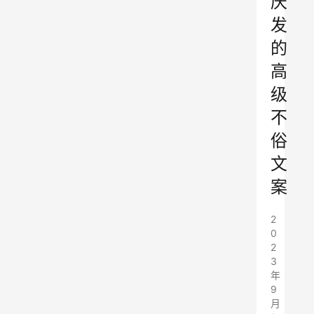
庆
发
的
高
级
不
俗
文
案
2
0
2
3
年
9
月