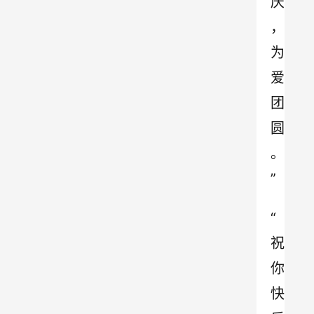
庆
，
为
爱
团
圆
。
”
“ 
祝
你
快