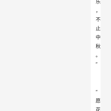
乐
，
不
止
中
秋
。
”
“ 
愿
花