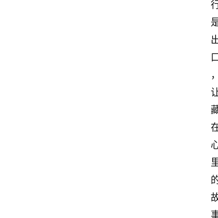
文
案
励
志
文
案
登录
注册
读
后
感
观
后
感
古