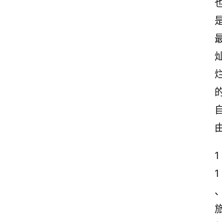
1
首
1
页
情
感