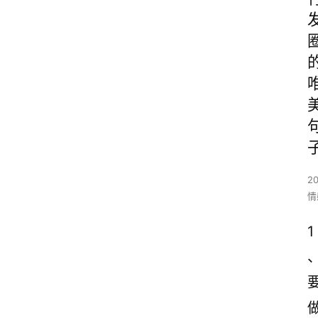
2
情
1