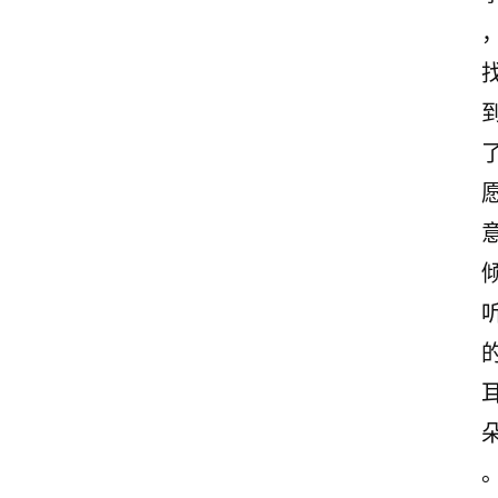
诗
文
赏
析