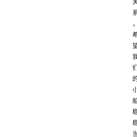
古
诗
文
赏
析