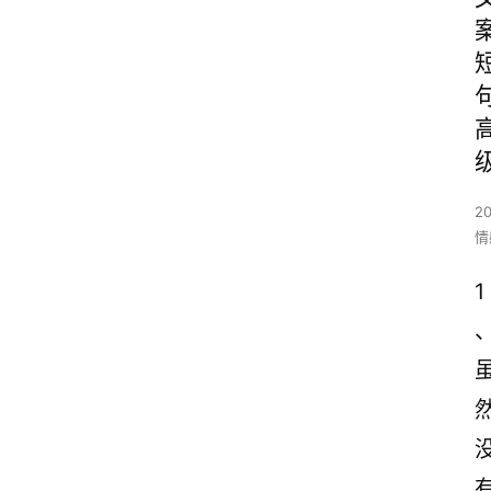
2
情
1