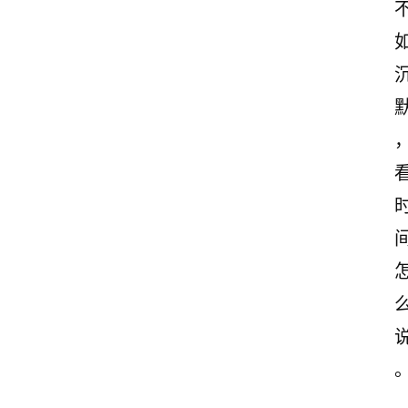
古
诗
文
赏
析