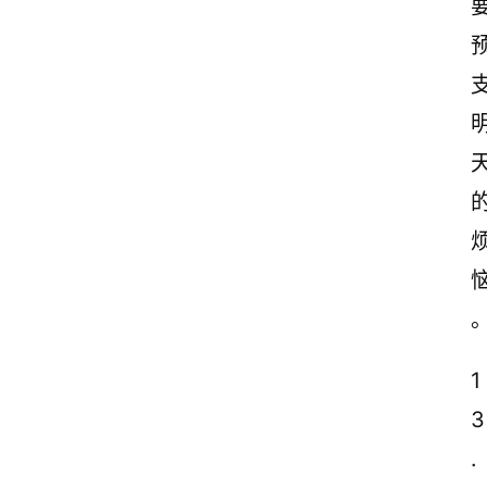
情
感
文
案
励
志
文
案
登录
注册
读
后
感
1
观
3
后
感
.