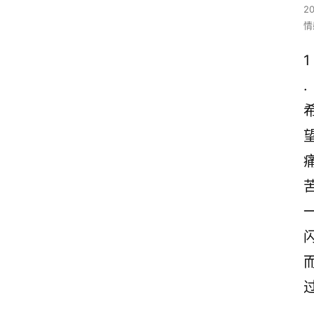
2
情
1
.