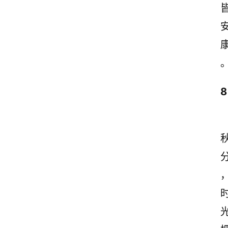
情
感
文
案
励
8
志
文
案
登录
注册
读
后
感
观
后
感