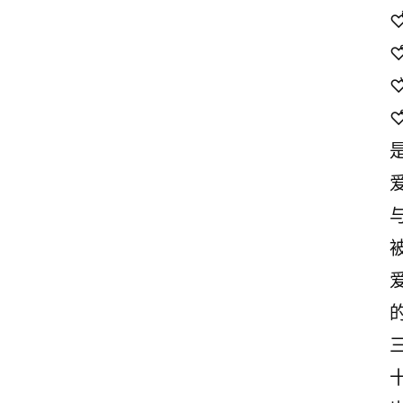
♡ͥ
♡ͦ
♡ͮ
♡ͤ