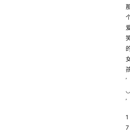
’
’
1
7