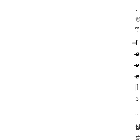
💛
ྀི
𝙡̶̶̶
𝙤̶̶̶
𝙫̶̶̶
𝙚̶̶̶
ᥫ
ᩣ
“