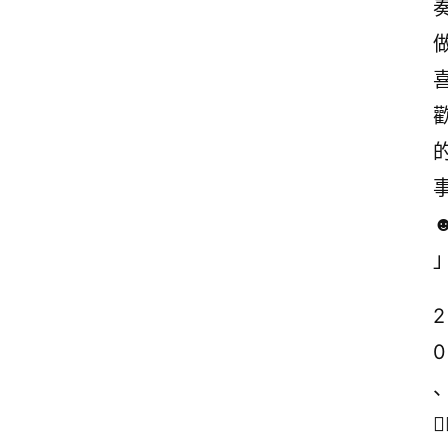
2
0
🙇