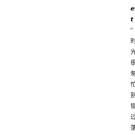
𝙚
𝙩
”
忙
首
页
情
感