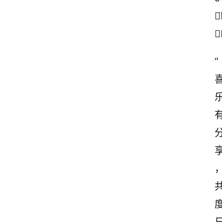
◡
🙇
“