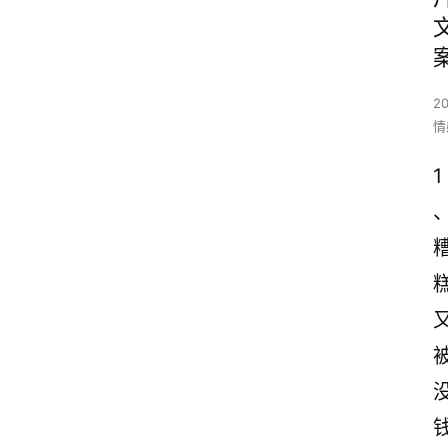
2
情
1
糕