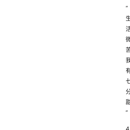
“
苦
”
4