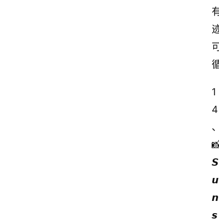
1
4
📸
𝙎
𝙪
𝙣
𝙨