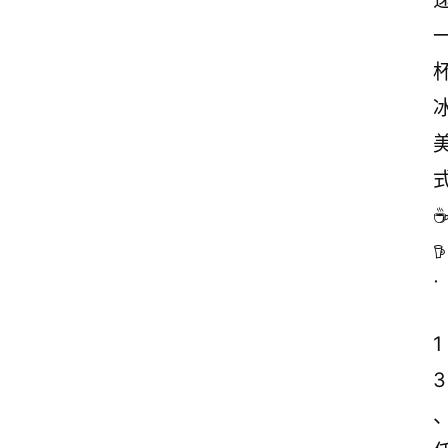
☕
𖠚
ᐝ
1
3