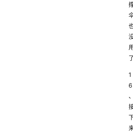
诗
文
赏
析
1
6
来