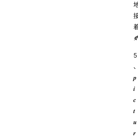

5
𝒑
𝒊
𝒄
𝒕
𝒖
𝒓