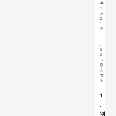
年
9
月
2
1
日
1
1
:
5
0
•
励
志
文
案
1
.
别