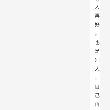
人
再
好
，
也
是
别
人
，
自
己
再