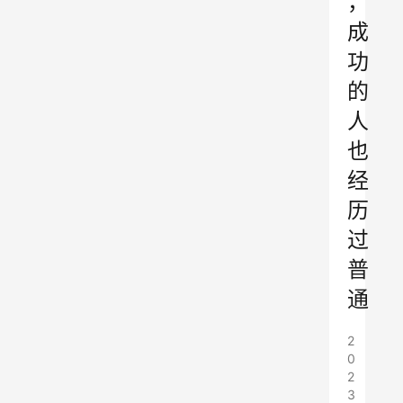
，
成
功
的
人
也
经
历
过
普
通
2
0
2
3