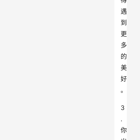
得
遇
到
更
多
的
美
好
。
3
.
你