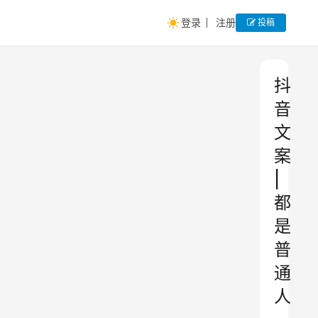
登录
注册
投稿
抖
音
文
案
|
都
是
普
通
人