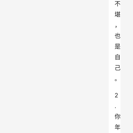
不
堪
，
也
是
自
己
。
2
.
你
年