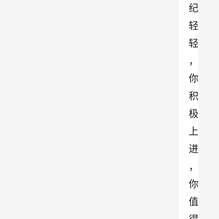
纪
轻
轻
，
你
积
极
上
进
，
你
值