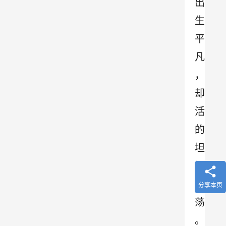
出
生
平
凡
，
却
活
的
坦
坦
荡
分享本页
荡
。