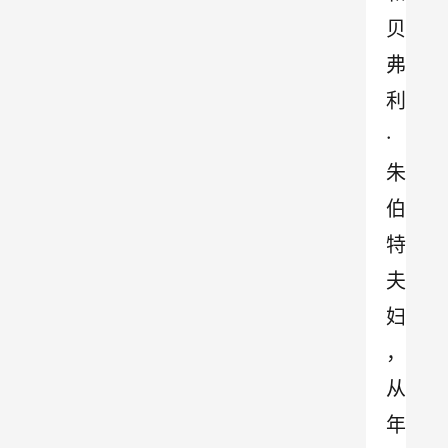
贝
弗
利
·
朱
伯
特
夫
妇
，
从
年