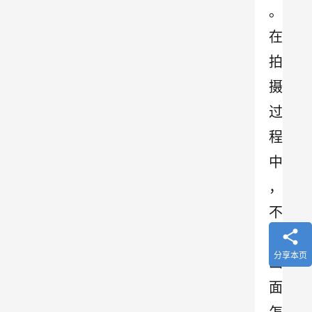
。
在
拍
摄
过
程
中
，
不
管
分享本页
画
面