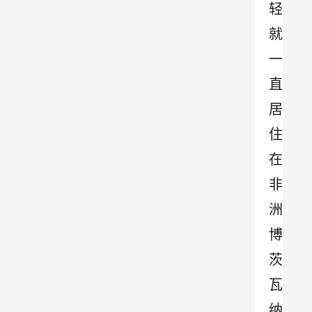
轻
就
一
直
居
住
在
非
洲
博
茨
瓦
纳