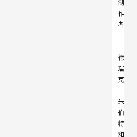
制
作
者
—
—
德
瑞
克
·
朱
伯
特
和