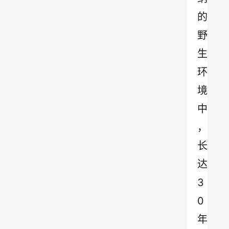
的
野
生
环
境
中
，
长
达
3
0
年