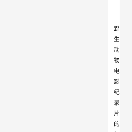
野
生
动
物
电
影
纪
录
片
的