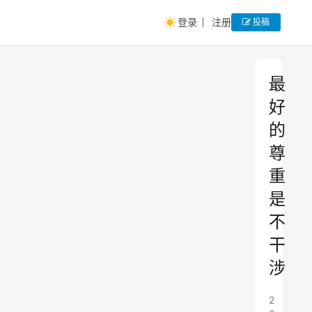
登录
注册
投稿
最
好
的
尊
重
是
不
干
涉
2