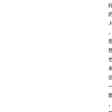
励
志
文
案
登录
注册
读
后
感
观
后
感
古
诗
文