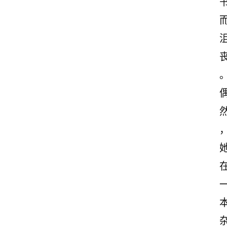
案
励
志
文
案
登录
注册
读
后
感
观
后
感
古
诗
文