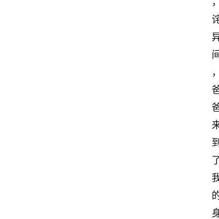
案
励
志
文
案
登录
注册
读
后
感
观
后
感
古
诗
文