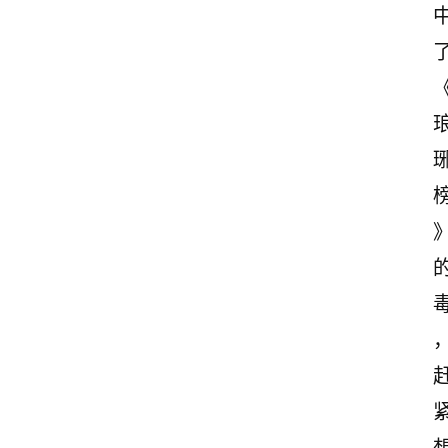
首
页
情
感
文
案
励
志
文
案
登录
注册
读
后
感