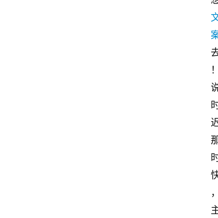
观
后
感
古
诗
文
赏
析