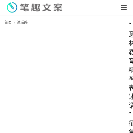
首页
读后感
“
”