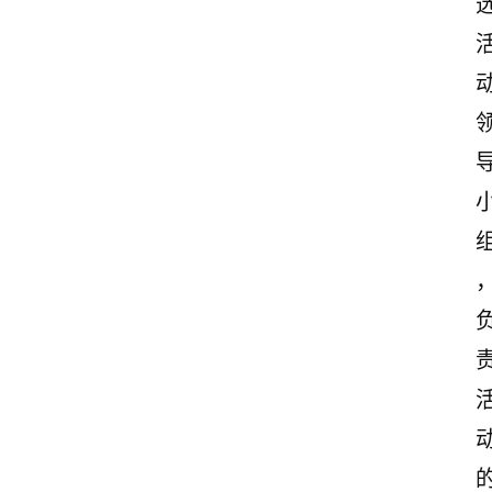
案
励
志
文
案
登录
注册
读
后
感
观
后
感
古
诗
文