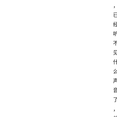
励
志
文
案
登录
注册
读
后
感
观
后
感
古
诗
文