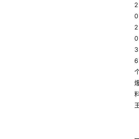
案
2
0
励
志
2
文
0
案
3
登录
注册
读
6
后
感
观
后
感
古
诗
文