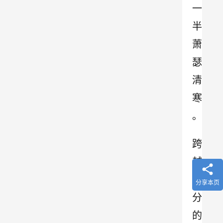
一
半
萧
瑟
清
寒
。
跨
越
均
分享本页
分
的