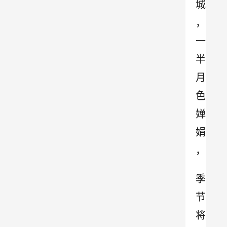
城
，
一
半
月
色
婵
娟
，
季
节
将