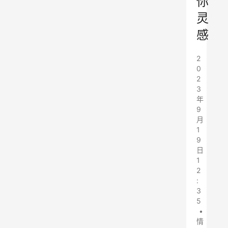
你
灵
感
2
0
2
3
年
9
月
1
9
日
1
2
:
3
5
•
情