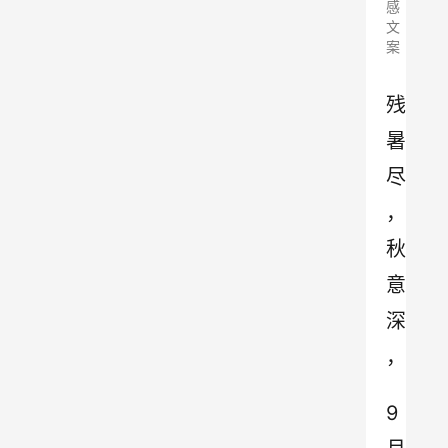
感
文
案
残
暑
尽
，
秋
意
深
，
9