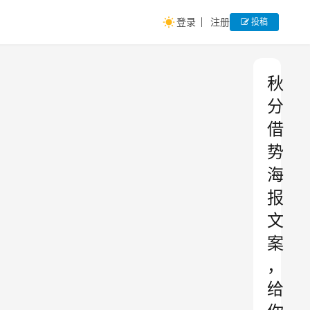
登录
注册
投稿
秋
分
借
势
海
报
文
案
，
给