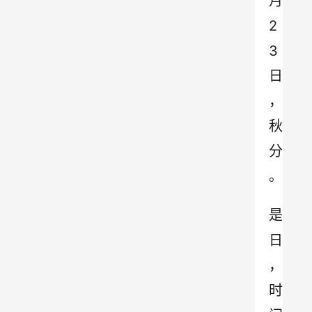
月
2
3
日
，
秋
分
。
是
日
，
时