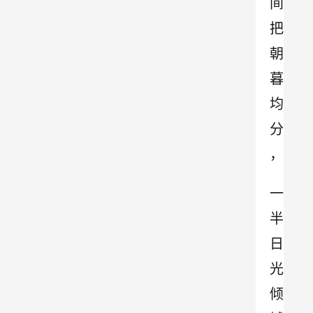
间
把
朝
暮
均
分
，
一
半
日
光
倾