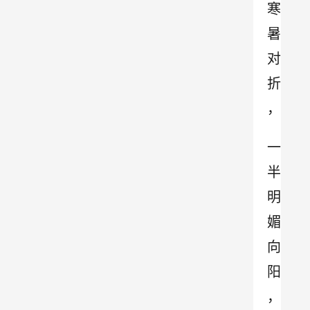
寒
暑
对
折
，
一
半
明
媚
向
阳
，