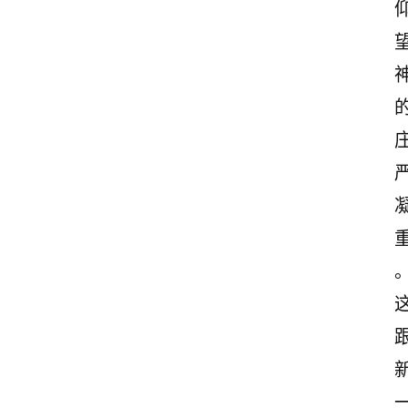
志
文
案
登录
注册
读
后
感
观
后
感
古
诗
文
赏
析