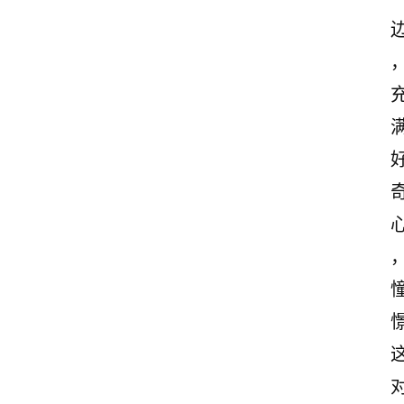
案
励
志
文
案
登录
注册
读
后
感
观
后
感
古
诗
文