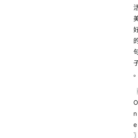
O
n
e