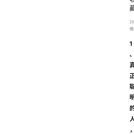
2
情
1