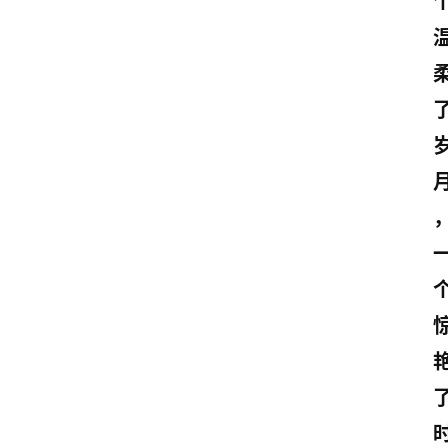
登录
注册
读
后
感
观
后
感
古
诗
文
赏
析