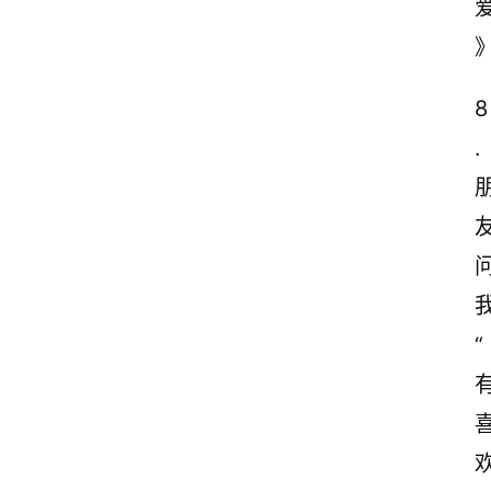
8
.
“