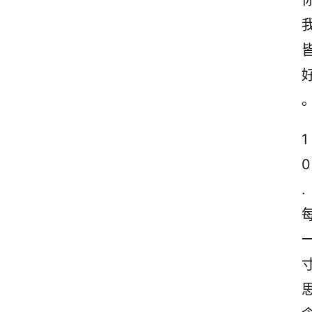
诗
文
赏
析
1
0
. 