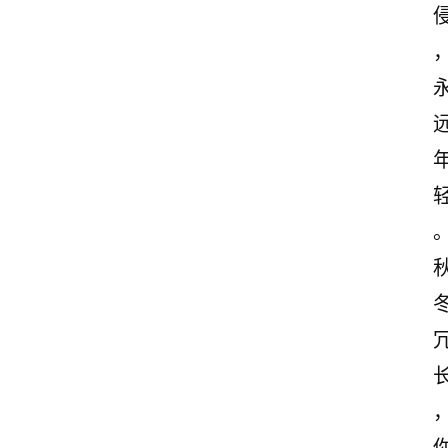
文
案
励
志
文
案
登录
注册
读
后
感
观
后
感
古