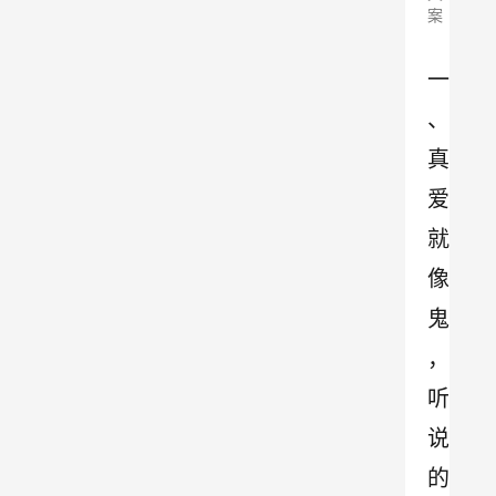
案
一
、
真
爱
就
像
鬼
，
听
说
的