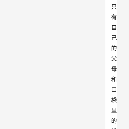
只
有
自
己
的
父
母
和
口
袋
里
的