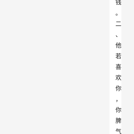
钱
。
二
、
他
若
喜
欢
你
，
你
脾
气