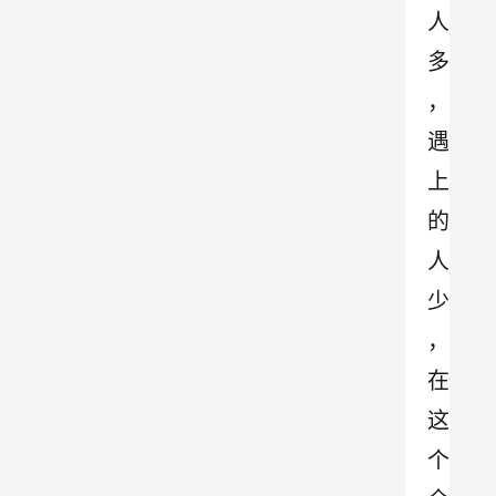
人
多
，
遇
上
的
人
少
，
在
这
个