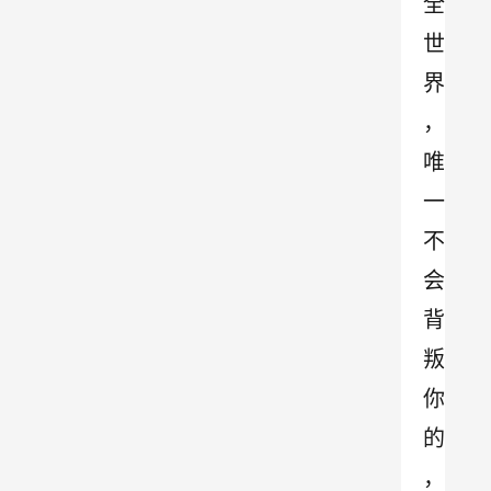
全
世
界
，
唯
一
不
会
背
叛
你
的
，