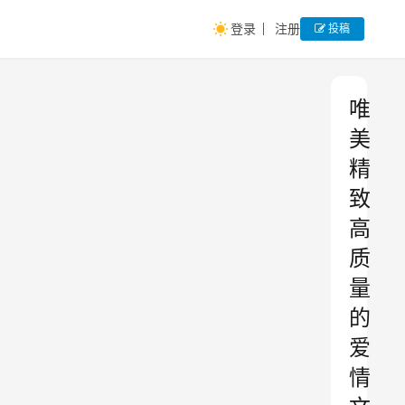
登录
注册
投稿
唯
美
精
致
高
质
量
的
爱
情