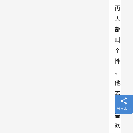
再
大
都
叫
个
性
，
他
若
不
分享本页
喜
欢