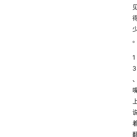
古
诗
文
赏
析
1
3