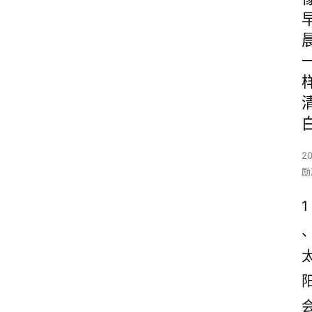
2
励
1
、