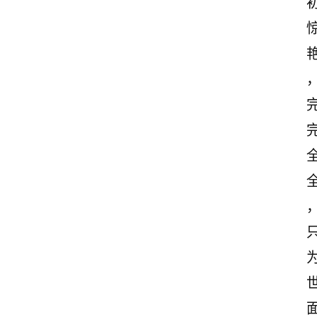
感
文
案
励
志
文
案
登录
注册
读
后
感
观
后
感