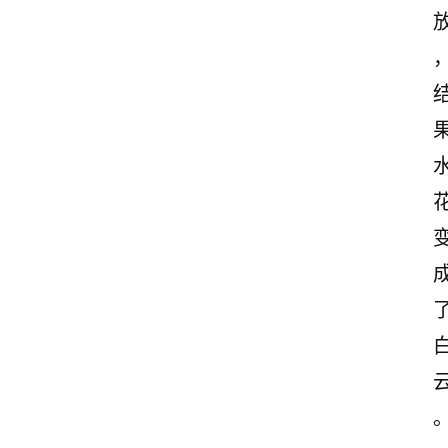
首
页
情
感
文
案
励
志
文
案
登录
注册
读
后
感