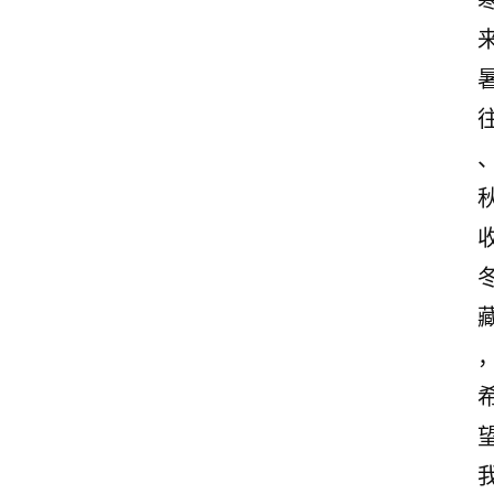
首
页
情
感
文
案
励
志
文
案
登录
注册
读
后
感