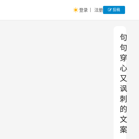
登录
注册
投稿
句
句
穿
心
又
讽
刺
的
文
案