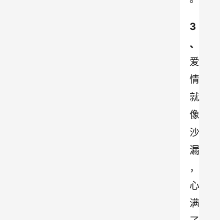
3
、
爱
情
就
像
沙
漏
，
心
满