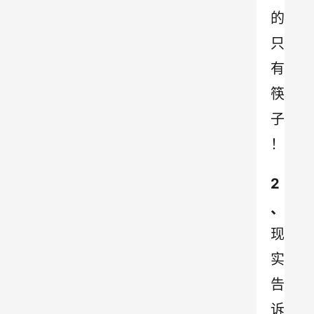
的
只
有
筷
子
！
2
、
现
实
告
诉