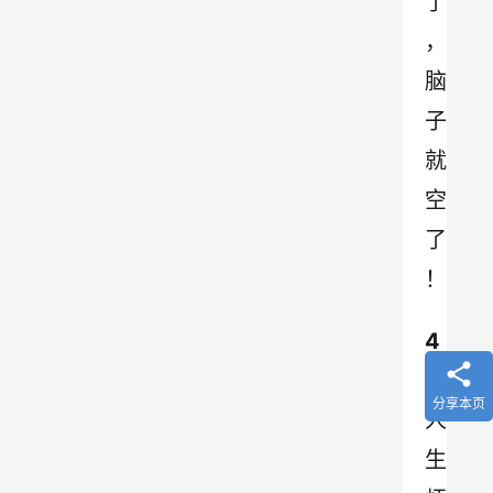
了
，
脑
子
就
空
了
！
4
、
分享本页
人
生