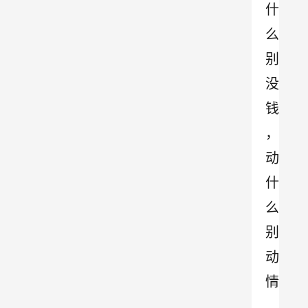
什
么
别
没
钱
，
动
什
么
别
动
情
。