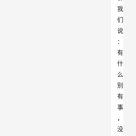
我
们
说
：
有
什
么
别
有
事
，
没