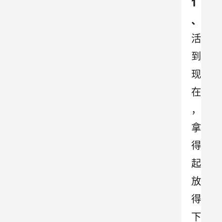
1
、
活
到
现
在
，
拿
得
起
放
得
下